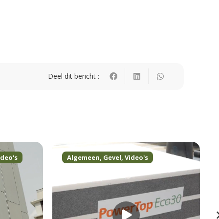
Deel dit bericht :
ideo's
Algemeen
,
Gevel
,
Video's