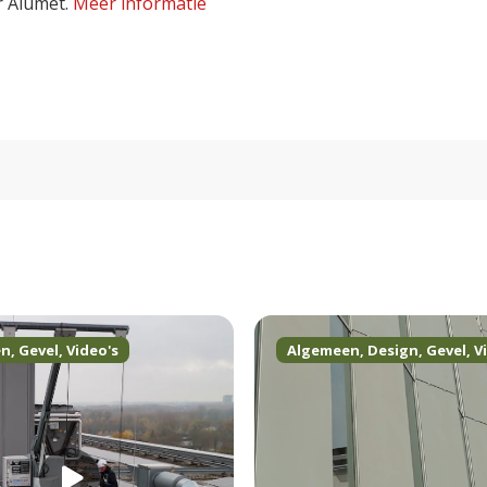
r Alumet.
Meer informatie
en
,
Gevel
,
Video's
Algemeen
,
Design
,
Gevel
,
V