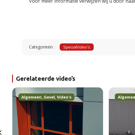
Voor meer informatie verwijzen wij u door naa
Categorieën :
Special
Video's
Gerelateerde video’s
Algemeen
,
Gevel
,
Video's
Algeme