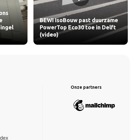
ons
e
BEWI IsoBouw past duurzame
ingel
PowerTop Eco30 toe in Delft
(video)
Onze partners
ndex