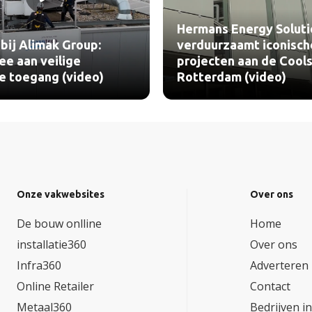
Hermans Energy Soluti
bij Alimak Group:
verduurzaamt iconisch
e aan veilige
projecten aan de Cools
le toegang (video)
Rotterdam (video)
Onze vakwebsites
Over ons
De bouw onlline
Home
installatie360
Over ons
Infra360
Adverteren
Online Retailer
Contact
Metaal360
Bedrijven i