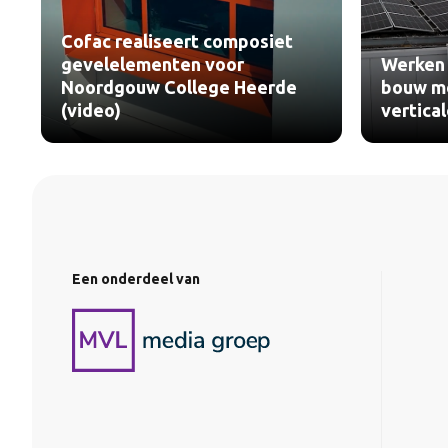
Cofac realiseert composiet
gevelelementen voor
Werken 
Noordgouw College Heerde
bouw me
(video)
vertica
Een onderdeel van