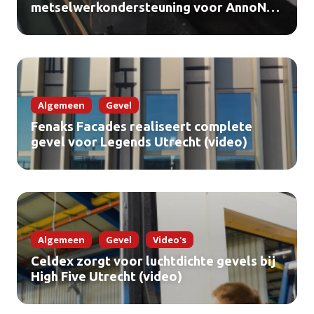
metselwerkondersteuning voor AnnoNU
Amsterdam (video)
Algemeen
Gevel
Fenaks Facades realiseert complete
gevel voor Legends Utrecht (video)
Algemeen
Gevel
Video's
Celdex zorgt voor luchtdichte gevels bij
High Five Utrecht (video)