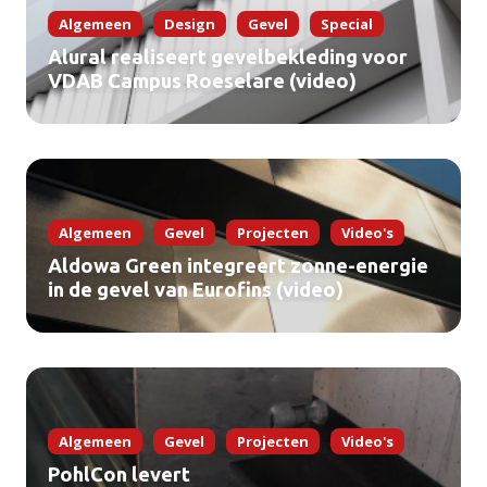
Algemeen
Design
Gevel
Special
Alural realiseert gevelbekleding voor
VDAB Campus Roeselare (video)
Algemeen
Gevel
Projecten
Video's
Aldowa Green integreert zonne-energie
in de gevel van Eurofins (video)
Algemeen
Gevel
Projecten
Video's
PohlCon levert