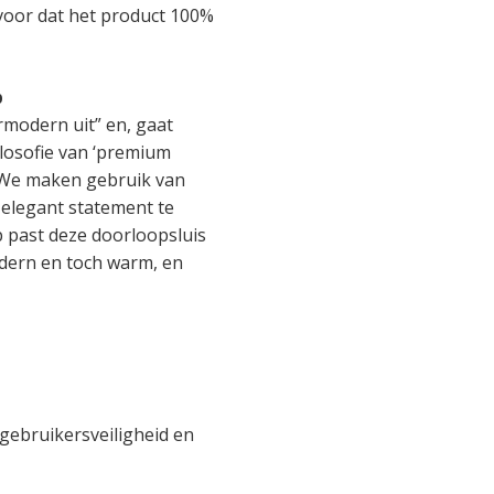
voor dat het product 100%
p
rmodern uit” en, gaat
ilosofie van ‘premium
 We maken gebruik van
d elegant statement te
 past deze doorloopsluis
odern en toch warm, en
 gebruikersveiligheid en