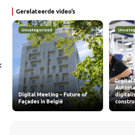
Gerelateerde video’s
Uncategorized
Uncateg
Digital
Automa
Digital Meeting – Future of
digital
Façades in België
constru