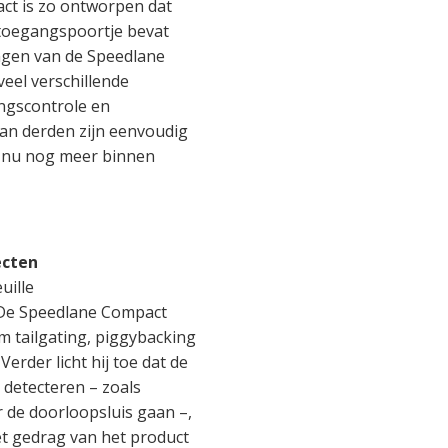
ct is zo ontworpen dat
d toegangspoortje bevat
ngen van de Speedlane
eel verschillende
ngscontrole en
van derden zijn eenvoudig
t nu nog meer binnen
ecten
uille
 “De Speedlane Compact
 tailgating, piggybacking
erder licht hij toe dat de
 detecteren – zoals
r de doorloopsluis gaan –,
et gedrag van het product