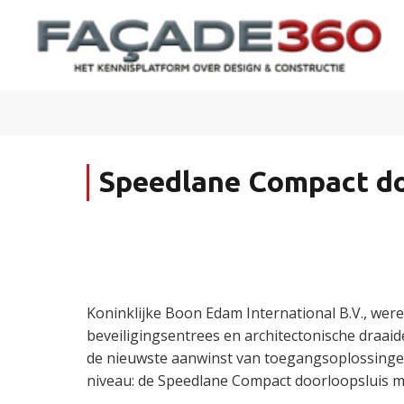
Speedlane Compact do
Koninklijke Boon Edam International B.V., werel
beveiligingsentrees en architectonische draai
de nieuwste aanwinst van toegangsoplossinge
niveau: de Speedlane Compact doorloopsluis m