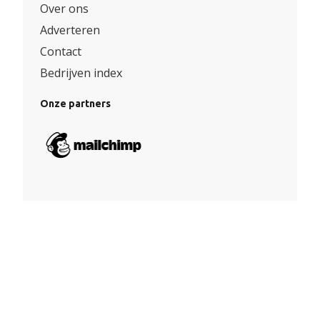
Over ons
Adverteren
Contact
Bedrijven index
Onze partners
Algemene voorwaarden
|
Privacy
© Copyright 2026 – Facade360 |
Website door Yooker 💙
–