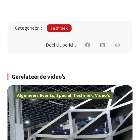
Categorieën :
Techniek
Deel dit bericht :
Gerelateerde video’s
Algemeen
,
Events
,
Special
,
Techniek
,
Video's