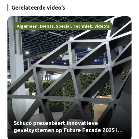
Gerelateerde video’s
Algemeen
,
Events
,
Special
,
Techniek
,
Video's
Schüco presenteert innovatieve
gevelsystemen op Future Facade 2025 in
Utrecht (video)