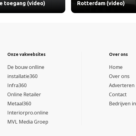
le toegang (video)
Rotterdam (video)
Onze vakwebsites
Over ons
De bouw onlline
Home
installatie360
Over ons
Infra360
Adverteren
Online Retailer
Contact
Metaal360
Bedrijven i
Interiorpro.online
MVL Media Groep