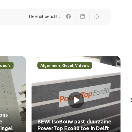
Deel dit bericht :
ideo's
Algemeen
,
Gevel
,
Video's
ons
e
BEWI IsoBouw past duurzame
ingel
PowerTop Eco30 toe in Delft