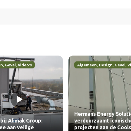
en
,
Gevel
,
Video's
Algemeen
,
Design
,
Gevel
,
V
Hermans Energy Soluti
bij Alimak Group:
verduurzaamt iconisch
e aan veilige
projecten aan de Cools