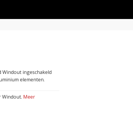
d Windout ingeschakeld
aluminium elementen.
r Windout.
Meer