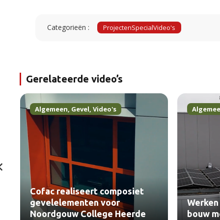
Categorieën :
Projecten
Special
Video's
Gerelateerde video’s
Algemeen
,
Gevel
,
Video's
Algeme
Cofac realiseert composiet
gevelelementen voor
Werken 
Noordgouw College Heerde
bouw me