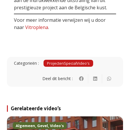
aan de indrukwekkende uitstraling van dit
prestigieuze project aan de Belgische kust.
Voor meer informatie verwijzen wij u door
naar
Vitroplena
.
Categorieën :
Projecten
Special
Video's
Deel dit bericht :
Gerelateerde video’s
Algemeen
,
Gevel
,
Video's