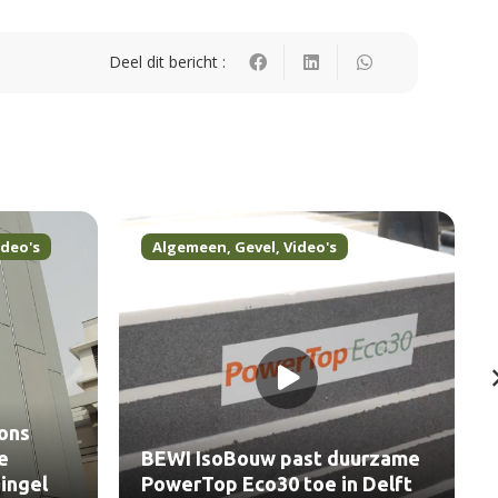
Deel dit bericht :
ideo's
Algemeen
,
Gevel
,
Video's
ons
e
BEWI IsoBouw past duurzame
ingel
PowerTop Eco30 toe in Delft