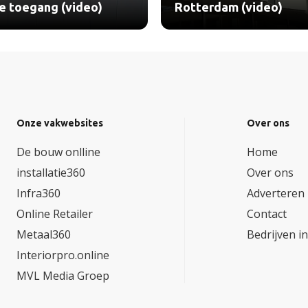
le toegang (video)
Rotterdam (video)
Onze vakwebsites
Over ons
De bouw onlline
Home
installatie360
Over ons
Infra360
Adverteren
Online Retailer
Contact
Metaal360
Bedrijven i
Interiorpro.online
MVL Media Groep