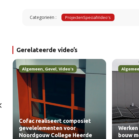
Categorieën :
Projecten
Special
Video's
Gerelateerde video’s
Algemeen
,
Gevel
,
Video's
Algeme
Cofac realiseert composiet
gevelelementen voor
Werken 
Noordgouw College Heerde
bouw me