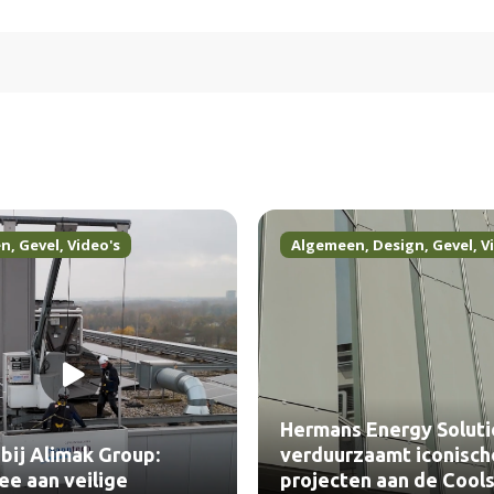
en
,
Gevel
,
Video's
Algemeen
,
Design
,
Gevel
,
V
Hermans Energy Soluti
bij Alimak Group:
verduurzaamt iconisch
e aan veilige
projecten aan de Cools