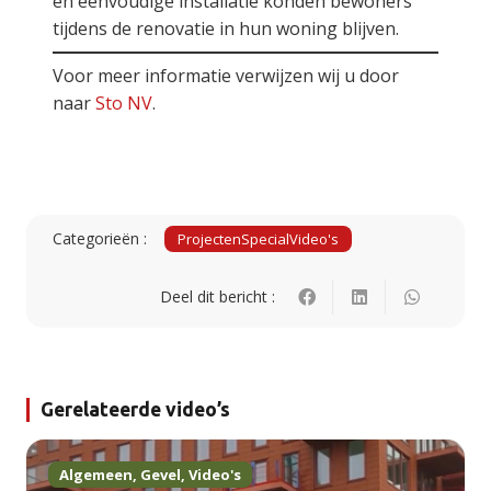
en eenvoudige installatie konden bewoners
tijdens de renovatie in hun woning blijven.
Voor meer informatie verwijzen wij u door
naar
Sto NV
.
Categorieën :
Projecten
Special
Video's
Deel dit bericht :
Gerelateerde video’s
Algemeen
,
Gevel
,
Video's