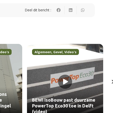
Deel dit bericht :
ideo's
Algemeen
,
Gevel
,
Video's
ons
e
BEWI IsoBouw past duurzame
ingel
PowerTop Eco30 toe in Delft
(video)