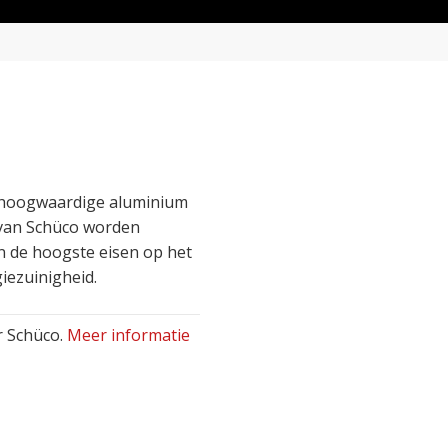
 hoogwaardige aluminium
 van Schüco worden
n de hoogste eisen op het
iezuinigheid.
r Schüco.
Meer informatie