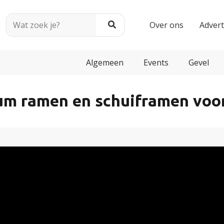
Over ons
Adver
Algemeen
Events
Gevel
um ramen en schuiframen voor