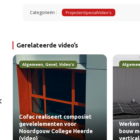
Categorieën :
Projecten
Special
Video's
Gerelateerde video’s
Algemeen
,
Gevel
,
Video's
Algeme
Cofac realiseert composiet
gevelelementen voor
Werken 
Noordgouw College Heerde
bouw me
(video)
vertica