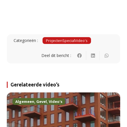
Categorieën :
Projecten
Special
Video's
Deel dit bericht :
Gerelateerde video’s
Algemeen
,
Gevel
,
Video's