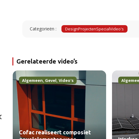
Categorieën :
Design
Projecten
Special
Video's
Gerelateerde video’s
Algemeen
,
Gevel
,
Video's
Algeme
Cofac realiseert composiet