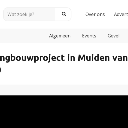
Over ons
Adver
Algemeen
Events
Gevel
ningbouwproject in Muiden va
)