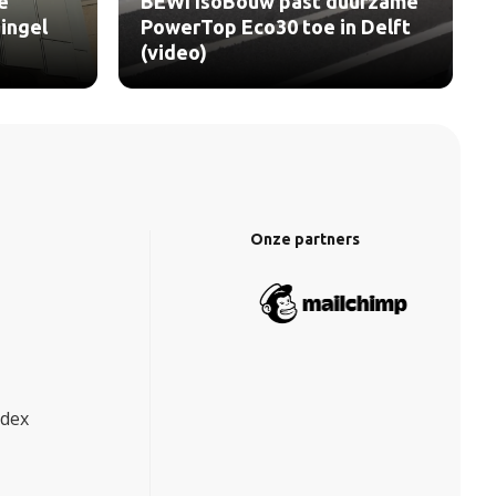
e
BEWI IsoBouw past duurzame
ingel
PowerTop Eco30 toe in Delft
(video)
Onze partners
ndex