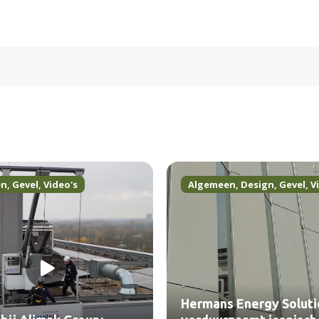
en
,
Gevel
,
Video's
Algemeen
,
Design
,
Gevel
,
V
Hermans Energy Soluti