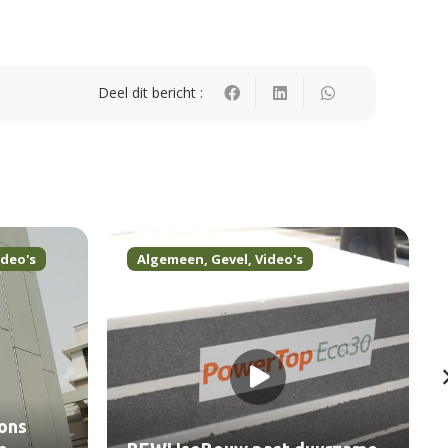
Deel dit bericht :
ideo's
Algemeen
,
Gevel
,
Video's
ons