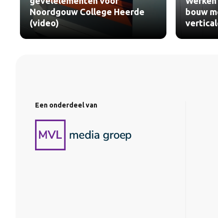
gevelelementen voor
Werken 
Noordgouw College Heerde
bouw me
(video)
vertica
Een onderdeel van