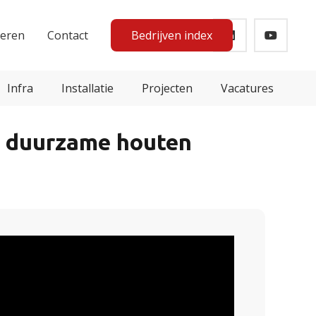
teren
Contact
Bedrijven index
Infra
Installatie
Projecten
Vacatures
n duurzame houten