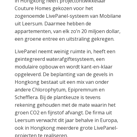
in Hongkong heeft projectontwikkelaar
Couture Homes gekozen voor het
zogenoemde LivePanel-systeem van Mobilane
uit Leersum. Daarmee hebben de
appartementen, van elk zo’n 20 miljoen dollar,
een groene entree en uitstraling gekregen.
​LivePanel neemt weinig ruimte in, heeft een
geïntegreerd waterafgiftesysteem, een
modulaire opbouw en wordt kant-en-klaar
opgeleverd. De beplanting van de gevels in
Hongkong bestaat uit een mix van onder
andere Chlorophytum, Epipremnum en
Schefflera. Bij de plantkeuze is tevens
rekening gehouden met de mate waarin het
groen CO2 en fijnstof afvangt. De firma uit
Leersum verwacht dit jaar behalve in Europa,
ook in Hongkong meerdere grote LivePanel-
projecten te realiseren.