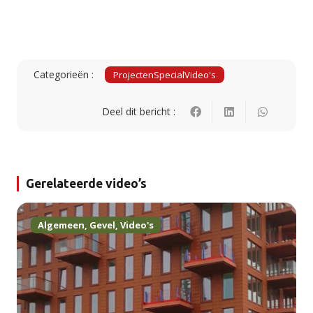
Categorieën :
Projecten
Special
Video's
Deel dit bericht :
Gerelateerde video’s
Algemeen
,
Gevel
,
Video's