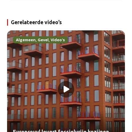
Gerelateerde video’s
Algemeen
,
Gevel
,
Video's
Europrovyl levert fossielvrije kozijnen