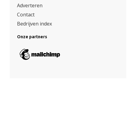
Adverteren
Contact
Bedrijven index
Onze partners
Algemene voorwaarden
|
Privacy
© Copyright 2026 – Facade360 |
Website door Yooker 💙
–
Webdesign Eindhoven