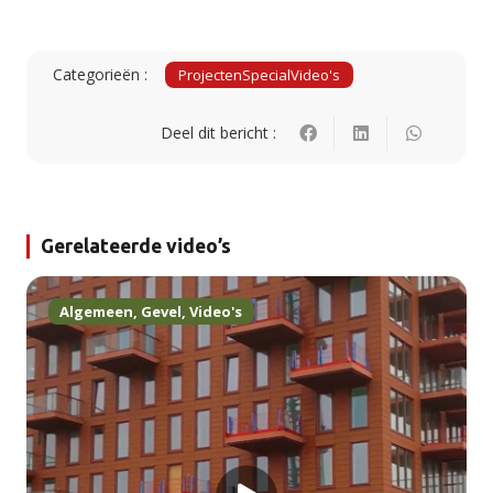
Categorieën :
Projecten
Special
Video's
Deel dit bericht :
Gerelateerde video’s
Algemeen
,
Gevel
,
Video's