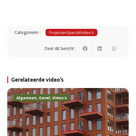
Categorieën :
Projecten
Special
Video's
Deel dit bericht :
Gerelateerde video’s
Algemeen
,
Gevel
,
Video's