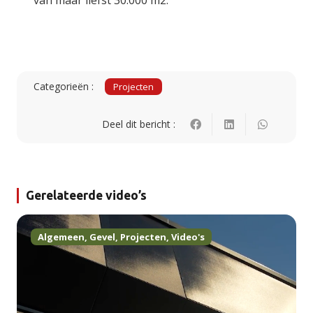
van maar liefst 30.000 m2.
Categorieën :
Projecten
Deel dit bericht :
Gerelateerde video’s
Algemeen
,
Gevel
,
Projecten
,
Video's