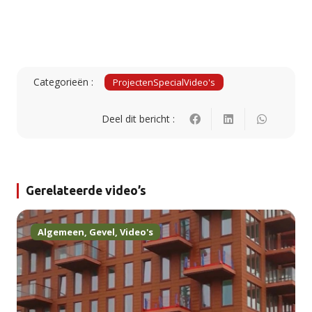
Categorieën :
Projecten
Special
Video's
Deel dit bericht :
Gerelateerde video’s
Algemeen
,
Gevel
,
Video's