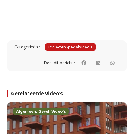
Categorieën :
Projecten
Special
Video's
Deel dit bericht :
Gerelateerde video’s
Algemeen
,
Gevel
,
Video's