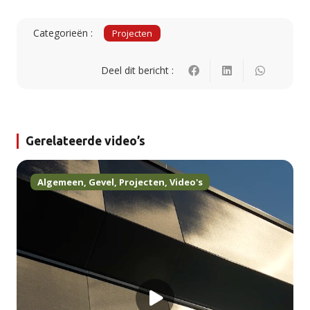
Categorieën :
Projecten
Deel dit bericht :
Gerelateerde video’s
Algemeen
,
Gevel
,
Projecten
,
Video's