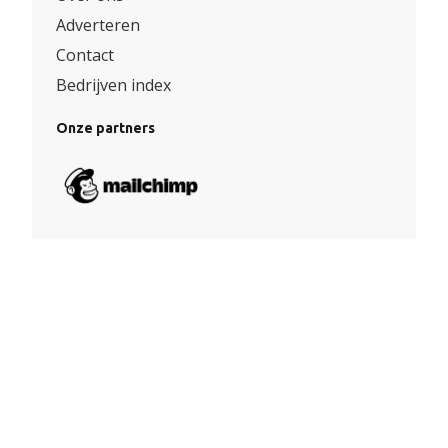
Adverteren
Contact
Bedrijven index
Onze partners
Algemene voorwaarden
|
Privacy
© Copyright 2026 – Facade360 |
Website door Yooker 💙
–