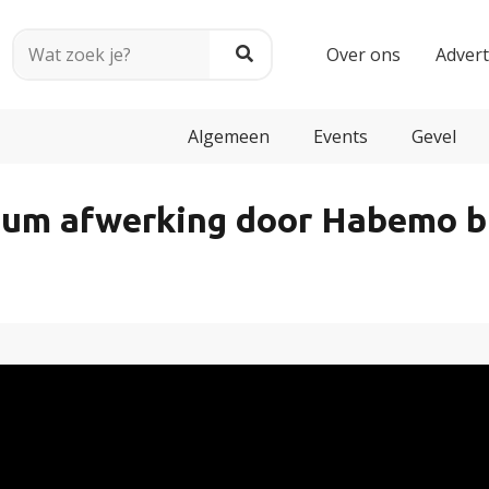
Over ons
Adver
Algemeen
Events
Gevel
um afwerking door Habemo bij