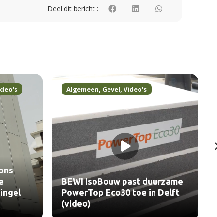
Deel dit bericht :
ideo's
Algemeen
,
Gevel
,
Video's
ons
e
BEWI IsoBouw past duurzame
ingel
PowerTop Eco30 toe in Delft
(video)