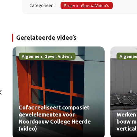
Categorieën :
Projecten
Special
Video's
Gerelateerde video’s
Algemeen
,
Gevel
,
Video's
Algeme
Cofac realiseert composiet
gevelelementen voor
Werken 
Noordgouw College Heerde
bouw me
(video)
vertica