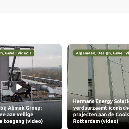
en
,
Gevel
,
Video's
Algemeen
,
Design
,
Gevel
,
V
Hermans Energy Soluti
bij Alimak Group:
verduurzaamt iconisch
e aan veilige
projecten aan de Cools
le toegang (video)
Rotterdam (video)