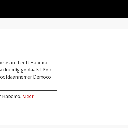
Roeselare heeft Habemo
akkundig geplaatst. Een
 hoofdaannemer Democo
ar Habemo.
Meer