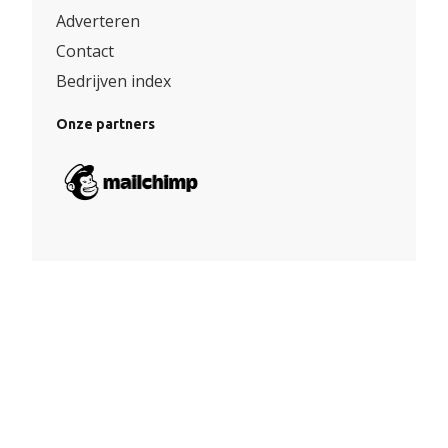
Adverteren
Contact
Bedrijven index
Onze partners
Algemene voorwaarden
|
Privacy
© Copyright 2026 – Facade360 |
Website door Yooker 💙
–
Webdesign Eindhoven