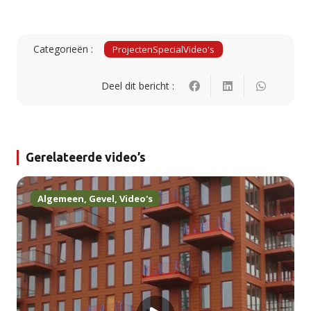
Categorieën :
Projecten
Special
Video's
Deel dit bericht :
Gerelateerde video’s
Algemeen
,
Gevel
,
Video's