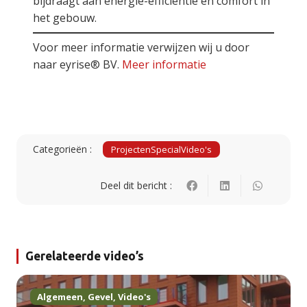
bijdraagt aan energie-efficiëntie en comfort in
het gebouw.
Voor meer informatie verwijzen wij u door
naar eyrise® BV.
Meer informatie
Categorieën :
Projecten
Special
Video's
Deel dit bericht :
Gerelateerde video’s
Algemeen
,
Gevel
,
Video's