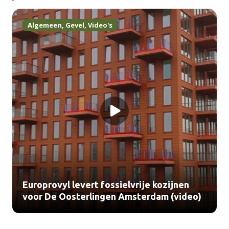
Algemeen
,
Gevel
,
Video's
Europrovyl levert fossielvrije kozijnen
voor De Oosterlingen Amsterdam (video)