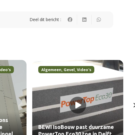
Deel dit bericht :
ideo's
Algemeen
,
Gevel
,
Video's
ons
e
BEWI IsoBouw past duurzame
ingel
PowerTop Eco30 toe in Delft