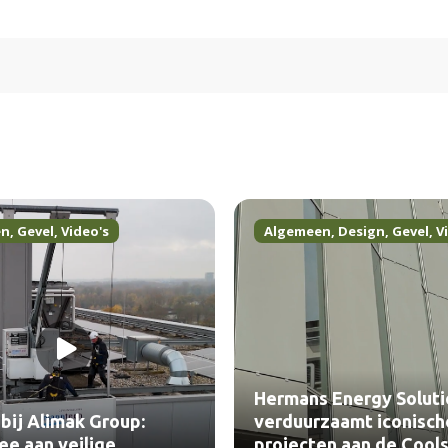
en
,
Gevel
,
Video's
Algemeen
,
Design
,
Gevel
,
V
Hermans Energy Soluti
bij Alimak Group:
verduurzaamt iconisch
e aan veilige
projecten aan de Cools