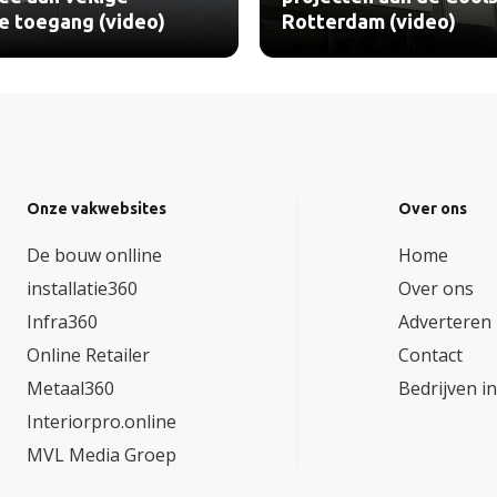
le toegang (video)
Rotterdam (video)
Onze vakwebsites
Over ons
De bouw onlline
Home
installatie360
Over ons
Infra360
Adverteren
Online Retailer
Contact
Metaal360
Bedrijven i
Interiorpro.online
MVL Media Groep