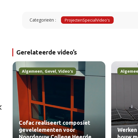
Categorieën :
Projecten
Special
Video's
Gerelateerde video’s
Algemeen
,
Gevel
,
Video's
Algeme
Cofac realiseert composiet
gevelelementen voor
Werken 
Noordgouw College Heerde
bouw me