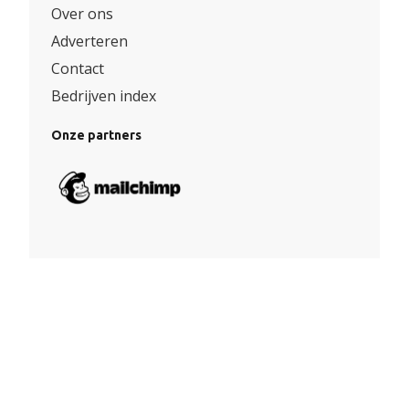
Over ons
Adverteren
Contact
Bedrijven index
Onze partners
Algemene voorwaarden
|
Privacy
© Copyright 2026 – Facade360 |
Website door Yooker 💙
–