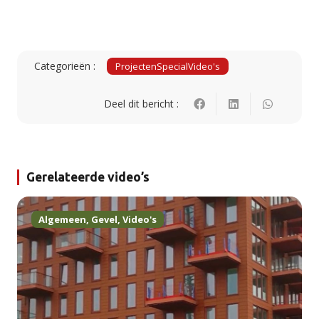
Categorieën :
Projecten
Special
Video's
Deel dit bericht :
Gerelateerde video’s
Algemeen
,
Gevel
,
Video's