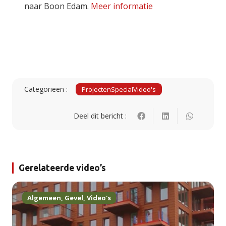
naar Boon Edam.
Meer informatie
Categorieën :
Projecten
Special
Video's
Deel dit bericht :
Gerelateerde video’s
Algemeen
,
Gevel
,
Video's