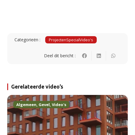
Categorieën :
Projecten
Special
Video's
Deel dit bericht :
Gerelateerde video’s
Algemeen
,
Gevel
,
Video's