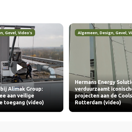
en
,
Gevel
,
Video's
Algemeen
,
Design
,
Gevel
,
V
Hermans Energy Soluti
bij Alimak Group:
verduurzaamt iconisch
e aan veilige
projecten aan de Cools
le toegang (video)
Rotterdam (video)