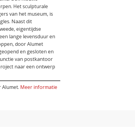
rpen. Het sculpturale
gers van het museum, is
les. Naast dit
weede, eigentijdse
 een lange levensduur en
oppen, door Alumet
s geopend en gesloten en
functie van postkantoor
project naar een ontwerp
r Alumet.
Meer informatie