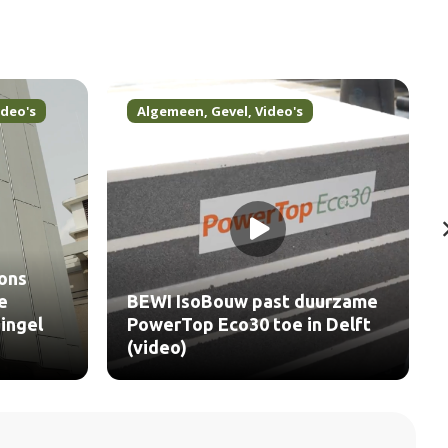
ideo's
Algemeen
,
Gevel
,
Video's
ons
e
BEWI IsoBouw past duurzame
ingel
PowerTop Eco30 toe in Delft
(video)