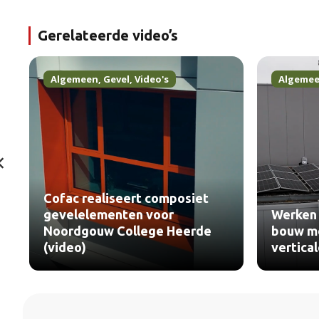
Gerelateerde video’s
Algemeen
,
Gevel
,
Video's
Algeme
Cofac realiseert composiet
gevelelementen voor
Werken 
Noordgouw College Heerde
bouw me
(video)
vertica