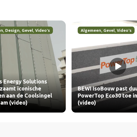
en
,
Design
,
Gevel
,
Video's
Algemeen
,
Gevel
,
Video's
 Energy Solutions
zaamt iconische
BEWI IsoBouw past du
en aan de Coolsingel
PowerTop Eco30 toe in
am (video)
(video)