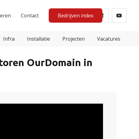
teren
Contact
Bedrijven index
Infra
Installatie
Projecten
Vacatures
ntoren OurDomain in