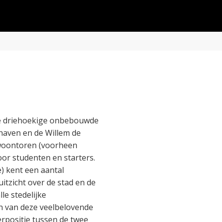
le driehoekige onbebouwde
haven en de Willem de
 woontoren (voorheen
or studenten en starters.
e) kent een aantal
itzicht over de stad en de
le stedelijke
n van deze veelbelovende
rpositie tussen de twee