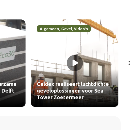
Algemeen
,
Gevel
,
Video's
urzame
Celdex realiseert luchtdichte
 Delft
geveloplossingen voor Sea
Tower Zoetermeer