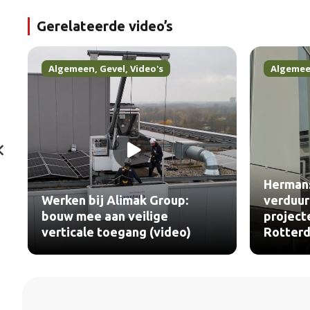
Gerelateerde video’s
Algemeen
,
Gevel
,
Video's
Algeme
Hermans
Werken bij Alimak Group:
verduur
bouw mee aan veilige
project
verticale toegang (video)
Rotterd