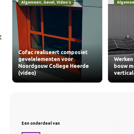
Algemeen
,
Gevel
,
Video's
Algeme
Cofac realiseert composiet
gevelelementen voor
Werken 
Noordgouw College Heerde
bouw me
(video)
vertica
Een onderdeel van