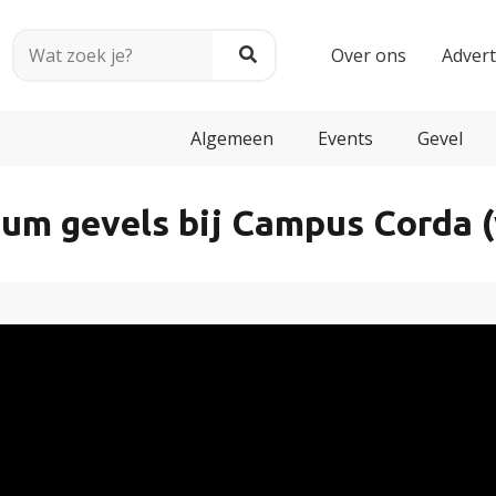
Over ons
Adver
Algemeen
Events
Gevel
nium gevels bij Campus Corda (