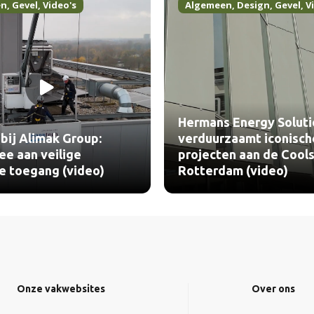
en
,
Gevel
,
Video's
Algemeen
,
Design
,
Gevel
,
V
Hermans Energy Soluti
bij Alimak Group:
verduurzaamt iconisch
e aan veilige
projecten aan de Cools
le toegang (video)
Rotterdam (video)
Onze vakwebsites
Over ons