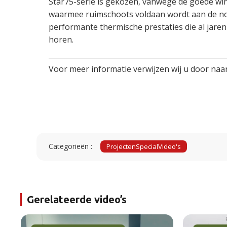
Star75-serie is gekozen, vanwege de goede win
waarmee ruimschoots voldaan wordt aan de n
performante thermische prestaties die al jaren
horen.
Voor meer informatie verwijzen wij u door naar
Categorieën :
Projecten
Special
Video's
Gerelateerde video’s