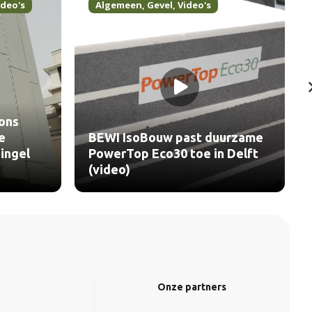
ideo's
Algemeen
,
Gevel
,
Video's
ons
e
BEWI IsoBouw past duurzame
ingel
PowerTop Eco30 toe in Delft
(video)
Onze partners