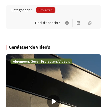
Categorieën :
Projecten
Deel dit bericht :
Gerelateerde video’s
Algemeen
,
Gevel
,
Projecten
,
Video's