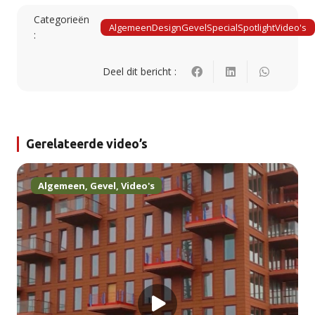
Categorieën
Algemeen
Design
Gevel
Special
Spotlight
Video's
:
Deel dit bericht :
Gerelateerde video’s
Algemeen
,
Gevel
,
Video's