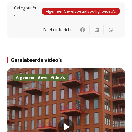
Categorieën
Algemeen
Gevel
Special
Spotlight
Video's
:
Deel dit bericht :
Gerelateerde video’s
Algemeen
,
Gevel
,
Video's