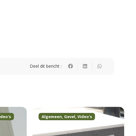
Deel dit bericht :
,
Video's
Algemeen
,
Gevel
,
Video's