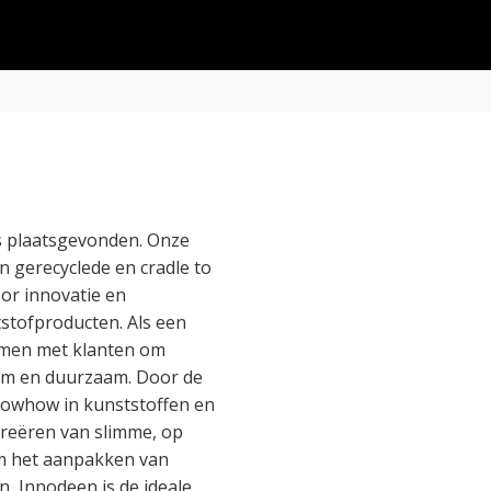
rs plaatsgevonden. Onze
 gerecyclede en cradle to
oor innovatie en
tstofproducten. Als een
amen met klanten om
slim en duurzaam. Door de
nowhow in kunststoffen en
 creëren van slimme, op
m het aanpakken van
, Innodeen is de ideale