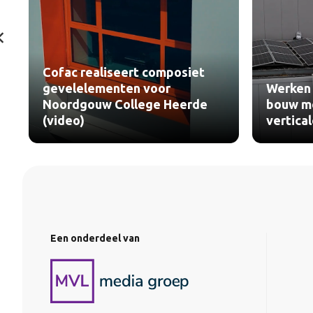
osiet
Werken bij Alimak Group:
eerde
bouw mee aan veilige
verticale toegang (video)
Een onderdeel van