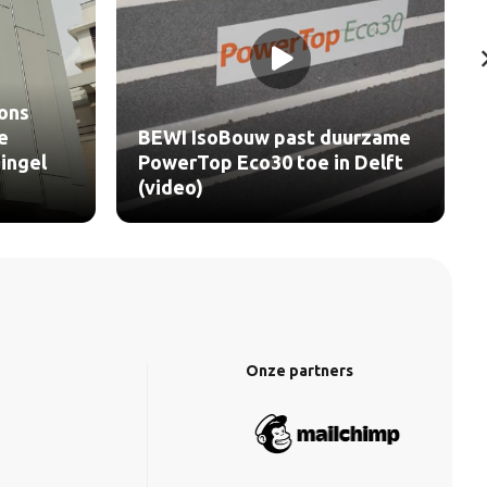
 past duurzame
Celdex realiseert luchtdichte
0 toe in Delft
geveloplossingen voor Sea
Tower Zoetermeer
Onze partners