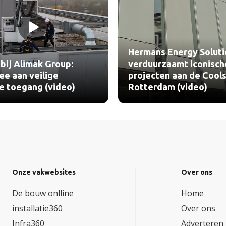
Hermans Energy Solutions
verduurzaamt iconische
BEWI IsoBouw
projecten aan de Coolsingel
PowerTop Eco3
Rotterdam (video)
(video)
Onze vakwebsites
Over ons
De bouw onlline
Home
installatie360
Over ons
Infra360
Adverteren