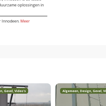
duurzame oplossingen in
r Innodeen.
Meer
Algemeen
,
Design
,
Gevel
,
Video's
Algemeen
,
Gevel