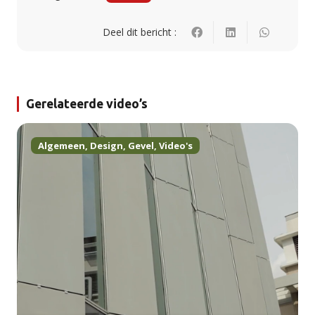
Deel dit bericht :
Gerelateerde video’s
Algemeen
,
Design
,
Gevel
,
Video's