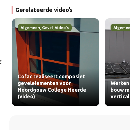
Gerelateerde video’s
Algemeen
,
Gevel
,
Video's
Algeme
Cofac realiseert composiet
gevelelementen voor
Werken 
Noordgouw College Heerde
bouw me
(video)
vertica