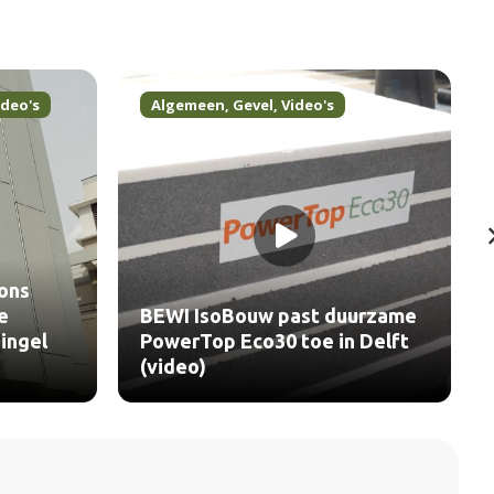
ideo's
Algemeen
,
Gevel
,
Video's
ons
e
BEWI IsoBouw past duurzame
ingel
PowerTop Eco30 toe in Delft
(video)