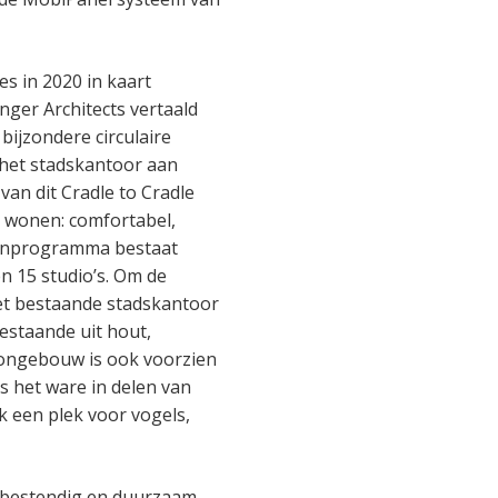
 in 2020 in kaart
nger Architects vertaald
bijzondere circulaire
het stadskantoor aan
an dit Cradle to Cradle
 wonen: comfortabel,
oonprogramma bestaat
 15 studio’s. Om de
et bestaande stadskantoor
estaande uit hout,
oongebouw is ook voorzien
s het ware in delen van
 een plek voor vogels,
tbestendig en duurzaam