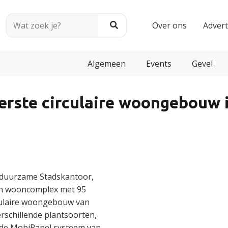
Over ons
Adver
Algemeen
Events
Gevel
eerste circulaire woongebouw 
t duurzame Stadskantoor,
een wooncomplex met 95
culaire woongebouw van
rschillende plantsoorten,
rde MobiPanel systeem van