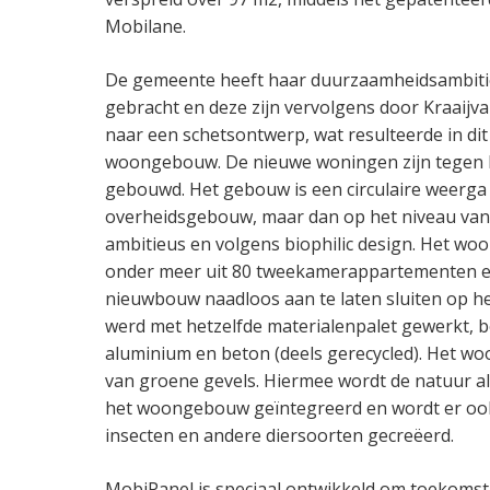
Mobilane.
De gemeente heeft haar duurzaamheidsambities
gebracht en deze zijn vervolgens door Kraaijva
naar een schetsontwerp, wat resulteerde in dit 
woongebouw. De nieuwe woningen zijn tegen 
gebouwd. Het gebouw is een circulaire weerga v
overheidsgebouw, maar dan op het niveau van
ambitieus en volgens biophilic design. Het w
onder meer uit 80 tweekamerappartementen en
nieuwbouw naadloos aan te laten sluiten op h
werd met hetzelfde materialenpalet gewerkt, b
aluminium en beton (deels gerecycled). Het w
van groene gevels. Hiermee wordt de natuur al
het woongebouw geïntegreerd en wordt er ook
insecten en andere diersoorten gecreëerd.
MobiPanel is speciaal ontwikkeld om toekoms