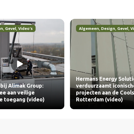
en
,
Gevel
,
Video's
Algemeen
,
Design
,
Gevel
,
V
Hermans Energy Soluti
bij Alimak Group:
verduurzaamt iconisch
e aan veilige
projecten aan de Cools
le toegang (video)
Rotterdam (video)