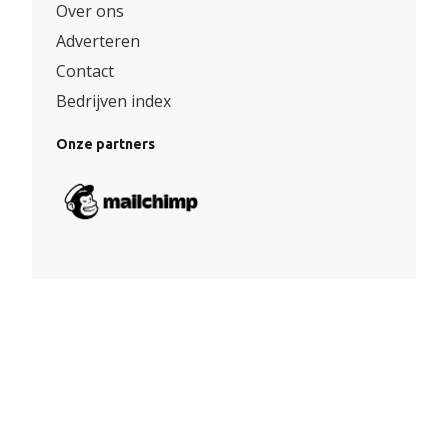
Over ons
Adverteren
Contact
Bedrijven index
Onze partners
Algemene voorwaarden
|
Privacy
© Copyright 2026 – Facade360 |
Website door Yooker 💙
–