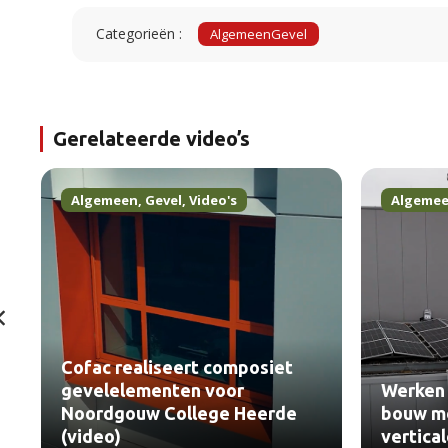
Categorieën :
Algemeen
Gevel
Gerelateerde video’s
Algemeen
,
Gevel
,
Video's
Algeme
Cofac realiseert composiet
gevelelementen voor
Werken 
Noordgouw College Heerde
bouw me
(video)
vertica