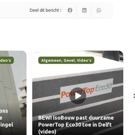
Deel dit bericht :
ideo's
Algemeen
,
Gevel
,
Video's
ons
e
BEWI IsoBouw past duurzame
ingel
PowerTop Eco30 toe in Delft
(video)