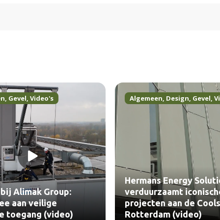
en
,
Gevel
,
Video's
Algemeen
,
Design
,
Gevel
,
V
Hermans Energy Soluti
bij Alimak Group:
verduurzaamt iconisch
e aan veilige
projecten aan de Cools
le toegang (video)
Rotterdam (video)