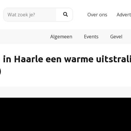
Over ons
Adver
Algemeen
Events
Gevel
a in Haarle een warme uitstra
)