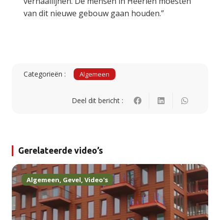
verhaallijnen. De mensen in Heerlen moesten
van dit nieuwe gebouw gaan houden.”
Categorieën :
Algemeen
Deel dit bericht :
Gerelateerde video’s
Algemeen
,
Gevel
,
Video's