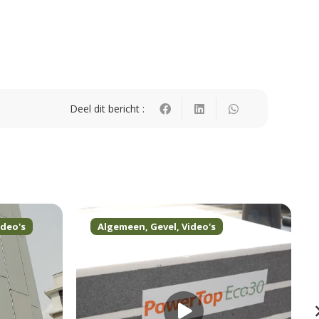
Deel dit bericht :
ideo's
Algemeen
,
Gevel
,
Video's