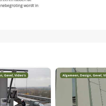
onebegroting wordt in
en
,
Gevel
,
Video's
Algemeen
,
Design
,
Gevel
,
V