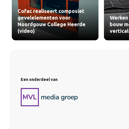
Cofac realiseert composiet
gevelelementen voor
Werken 
Noordgouw College Heerde
bouw me
(video)
vertica
Een onderdeel van