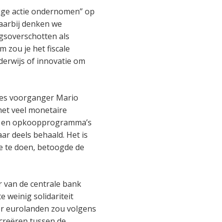
dige actie ondernomen” op
Daarbij denken we
gsoverschotten als
m zou je het fiscale
derwijs of innovatie om
des voorganger Mario
et veel monetaire
en en opkoopprogramma’s
ar deels behaald. Het is
e te doen, betoogde de
r van de centrale bank
e weinig solidariteit
or eurolanden zou volgens
 creëren tussen de