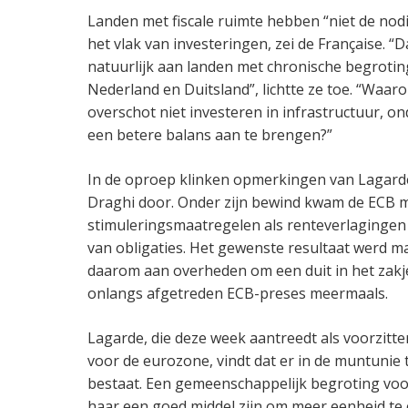
Landen met fiscale ruimte hebben “niet de no
het vlak van investeringen, zei de Française. “
natuurlijk aan landen met chronische begrotin
Nederland en Duitsland”, lichtte ze toe. “Waaro
overschot niet investeren in infrastructuur, on
een betere balans aan te brengen?”
In de oproep klinken opmerkingen van Lagar
Draghi door. Onder zijn bewind kwam de ECB m
stimuleringsmaatregelen als renteverlaging
van obligaties. Het gewenste resultaat werd ma
daarom aan overheden om een duit in het zakj
onlangs afgetreden ECB-preses meermaals.
Lagarde, die deze week aantreedt als voorzitte
voor de eurozone, vindt dat er in de muntunie t
bestaat. Een gemeenschappelijk begroting vo
haar een goed middel zijn om meer eenheid te