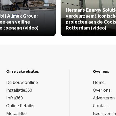
Hermans Energy Soluti
bij Alimak Group:
verduurzaamt iconisch
e aan veilige
projecten aan de Cools
le toegang (video)
Rotterdam (video)
Onze vakwebsites
Over ons
De bouw onlline
Home
installatie360
Over ons
Infra360
Adverteren
Online Retailer
Contact
Metaal360
Bedrijven i