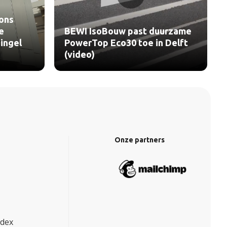
ons
e
BEWI IsoBouw past duurzame
ingel
PowerTop Eco30 toe in Delft
(video)
Onze partners
ndex