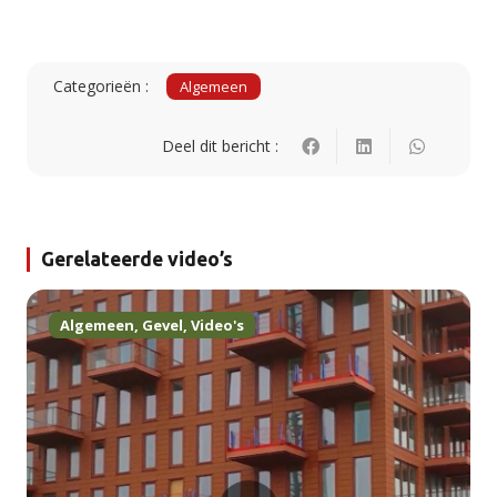
Categorieën :
Algemeen
Deel dit bericht :
Gerelateerde video’s
Algemeen
,
Gevel
,
Video's