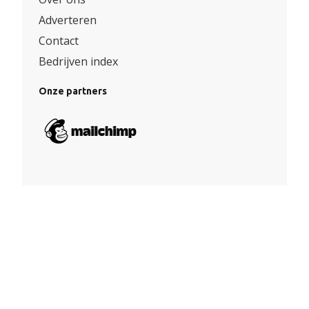
Adverteren
Contact
Bedrijven index
Onze partners
Algemene voorwaarden
|
Privacy
© Copyright 2026 – Facade360 |
Website door Yooker 💙
–
Webdesign Eindhoven