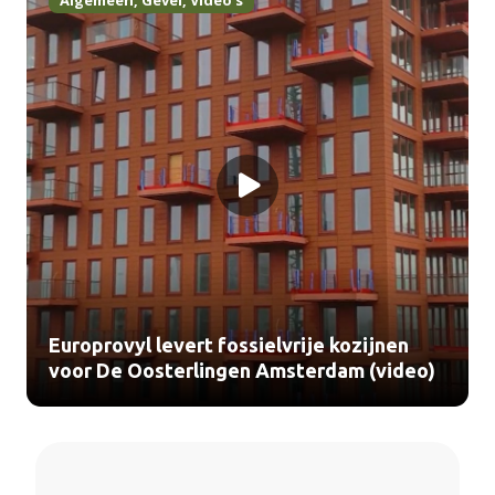
Algemeen
,
Gevel
,
Video's
Europrovyl levert fossielvrije kozijnen
voor De Oosterlingen Amsterdam (video)