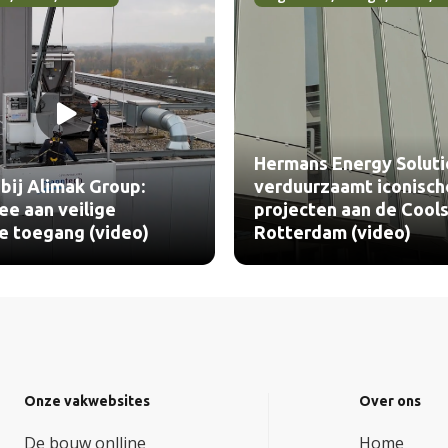
Hermans Energy Soluti
bij Alimak Group:
verduurzaamt iconisch
e aan veilige
projecten aan de Cools
le toegang (video)
Rotterdam (video)
Onze vakwebsites
Over ons
De bouw onlline
Home