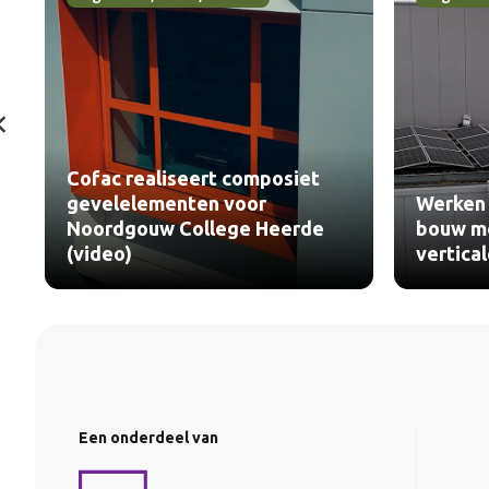
Cofac realiseert composiet
gevelelementen voor
Werken 
Noordgouw College Heerde
bouw me
(video)
vertica
Een onderdeel van