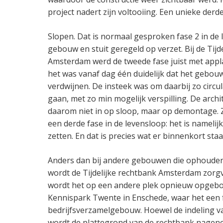
project nadert zijn voltooiing. Een unieke derd
Slopen. Dat is normaal gesproken fase 2 in de
gebouw en stuit geregeld op verzet. Bij de Tijd
Amsterdam werd de tweede fase juist met appl
het was vanaf dag één duidelijk dat het gebouw
verdwijnen. De insteek was om daarbij zo circul
gaan, met zo min mogelijk verspilling. De arch
daarom niet in op sloop, maar op demontage. 
een derde fase in de levensloop: het is namelij
zetten. En dat is precies wat er binnenkort sta
Anders dan bij andere gebouwen die ophouden
wordt de Tijdelijke rechtbank Amsterdam zor
wordt het op een andere plek opnieuw opgebou
Kennispark Twente in Enschede, waar het een fu
bedrijfsverzamelgebouw. Hoewel de indeling va
wordt de plattegrond van de rechtbank nagen