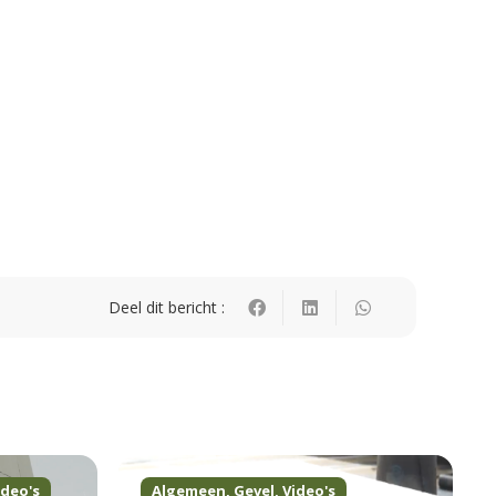
Deel dit bericht :
ideo's
Algemeen
,
Gevel
,
Video's