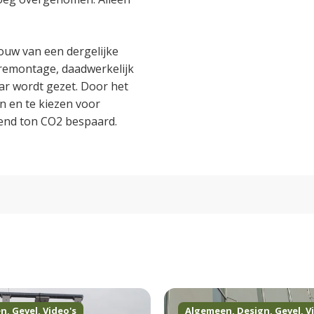
bouw van een dergelijke
remontage, daadwerkelijk
aar wordt gezet. Door het
n en te kiezen voor
end ton CO2 bespaard.
en
,
Gevel
,
Video's
Algemeen
,
Design
,
Gevel
,
V