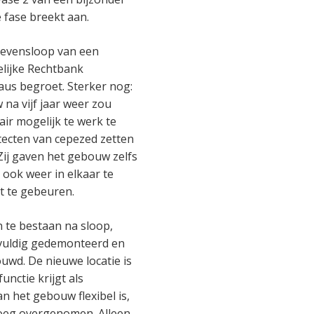
e fase breekt aan.
 levensloop van een
elijke Rechtbank
aus begroet. Sterker nog:
 na vijf jaar weer zou
air mogelijk te werk te
itecten van cepezed zetten
Zij gaven het gebouw zelfs
k ook weer in elkaar te
at te gebeuren.
 te bestaan na sloop,
gvuldig gedemonteerd en
wd. De nieuwe locatie is
nctie krijgt als
n het gebouw flexibel is,
oeg overgenomen. Alleen