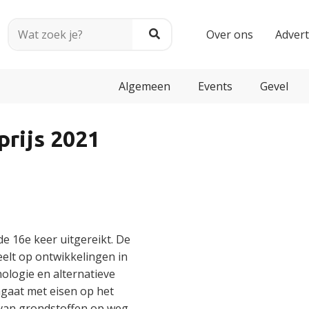
Over ons
Adver
Algemeen
Events
Gevel
rijs 2021
e 16e keer uitgereikt. De
eelt op ontwikkelingen in
ologie en alternatieve
mgaat met eisen op het
 van grondstoffen op weg