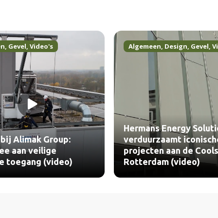
en
,
Gevel
,
Video's
Algemeen
,
Design
,
Gevel
,
V
Hermans Energy Soluti
bij Alimak Group:
verduurzaamt iconisch
e aan veilige
projecten aan de Cools
le toegang (video)
Rotterdam (video)