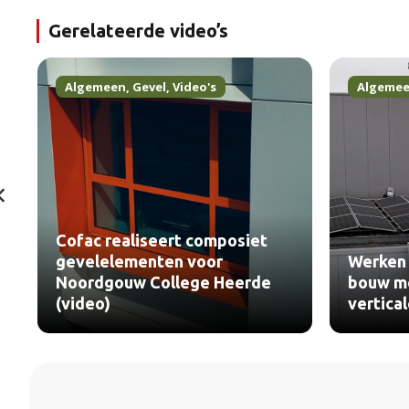
Gerelateerde video’s
Algemeen
,
Gevel
,
Video's
Algeme
Cofac realiseert composiet
gevelelementen voor
Werken 
Noordgouw College Heerde
bouw me
(video)
vertica