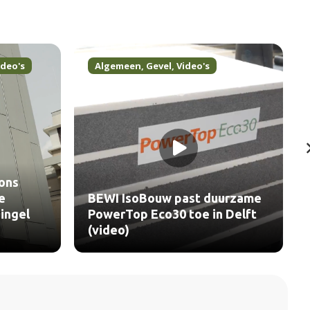
ideo's
Algemeen
,
Gevel
,
Video's
ons
e
BEWI IsoBouw past duurzame
ingel
PowerTop Eco30 toe in Delft
(video)