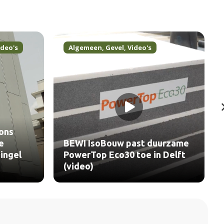
ideo's
Algemeen
,
Gevel
,
Video's
ons
e
BEWI IsoBouw past duurzame
ingel
PowerTop Eco30 toe in Delft
(video)