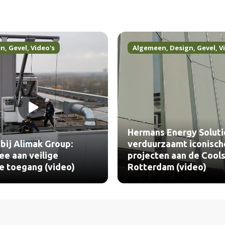
en
,
Gevel
,
Video's
Algemeen
,
Design
,
Gevel
,
V
Hermans Energy Soluti
bij Alimak Group:
verduurzaamt iconisch
e aan veilige
projecten aan de Cools
le toegang (video)
Rotterdam (video)