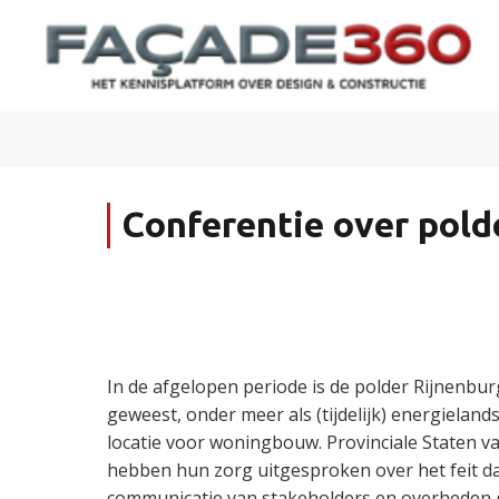
Conferentie over pold
In de afgelopen periode is de polder Rijnenbur
geweest, onder meer als (tijdelijk) energieland
locatie voor woningbouw. Provinciale Staten va
hebben hun zorg uitgesproken over het feit da
communicatie van stakeholders en overheden g