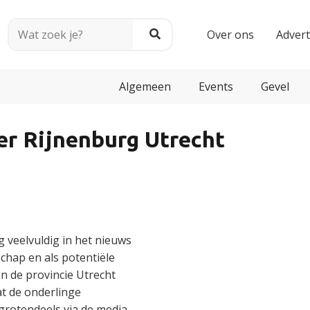
Over ons
Adver
Algemeen
Events
Gevel
er Rijnenburg Utrecht
g veelvuldig in het nieuws
schap en als potentiële
n de provincie Utrecht
t de onderlinge
rotendeels via de media