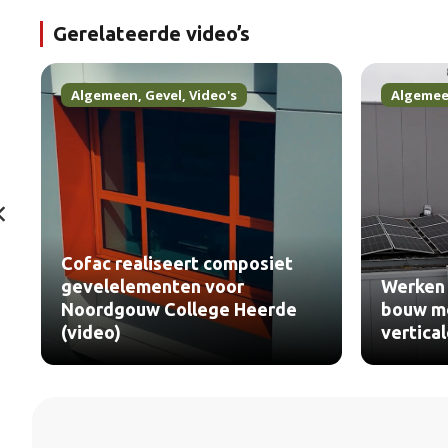
Gerelateerde video’s
Algemeen
,
Gevel
,
Video's
Algeme
Cofac realiseert composiet
gevelelementen voor
Werken 
Noordgouw College Heerde
bouw me
(video)
vertica