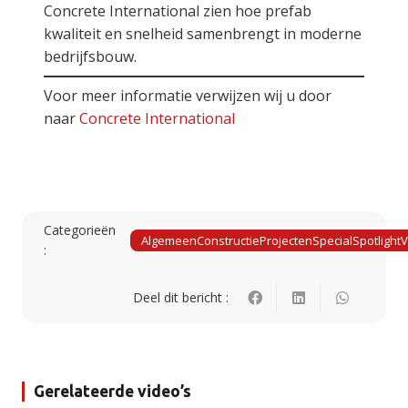
Concrete International zien hoe prefab
kwaliteit en snelheid samenbrengt in moderne
bedrijfsbouw.
Voor meer informatie verwijzen wij u door
naar
Concrete International
Categorieën
Algemeen
Constructie
Projecten
Special
Spotlight
V
:
Deel dit bericht :
Gerelateerde video’s