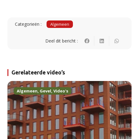
Categorieën :
Algemeen
Deel dit bericht :
Gerelateerde video’s
Algemeen
,
Gevel
,
Video's