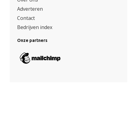
Adverteren
Contact
Bedrijven index
Onze partners
Algemene voorwaarden
|
Privacy
© Copyright 2026 – Facade360 |
Website door Yooker 💙
–
Webdesign Eindhoven