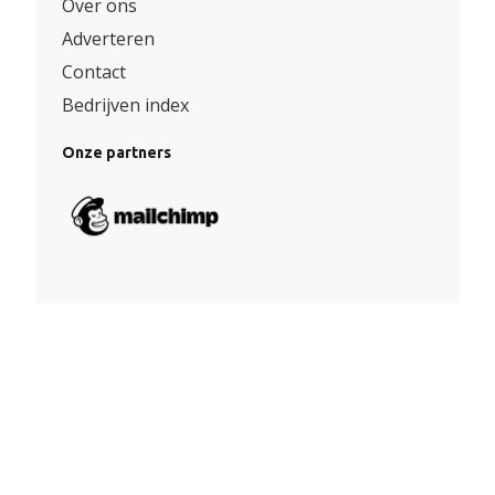
Over ons
Adverteren
Contact
Bedrijven index
Onze partners
Algemene voorwaarden
|
Privacy
© Copyright 2026 – Facade360 |
Website door Yooker 💙
–